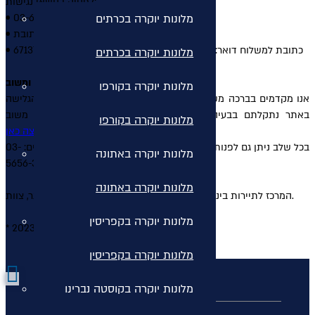
לפנייה בנושאי נגישות:
מלונות יוקרה בכרתים
• בפקס ניתן לשלוח אל: 03-6243434
info@wtc.co.il
• במייל ניתן לשלוח אל הכתובת
• כתובת למשלוח דואר: דרך בגין 52, מגדל סונול, תל אביב מיקוד 6713701
מלונות יוקרה בכרתים
יצירת קשר ומשוב
מלונות יוקרה בקורפו
אנו מקדמים בברכה משוב מהמשתמשים באתר שלנו. אם במהלך הגלישה
באתר נתקלתם בבעיה מיוחדת בנושא הנגישות, נשמח לקבלת משוב
מלונות יוקרה בקורפו
בלחיצה כאן.
באמצעות מילוי טופס יצירת קשר שלנו
בכל שלב ניתן גם לפנות לשרות הלקוחות לקבלת עזרה ופרטים נוספים: 03-
מלונות יוקרה באתונה
5656-351
מלונות יוקרה באתונה
מקווים שתיהנו מהשימוש באתר, צוות WTC המרכז לתיירות בינלאומית.
מלונות יוקרה בקפריסין
* מעודכן לדצמבר 2023
מלונות יוקרה בקפריסין
מלונות יוקרה בקוסטה נברינו
כללי