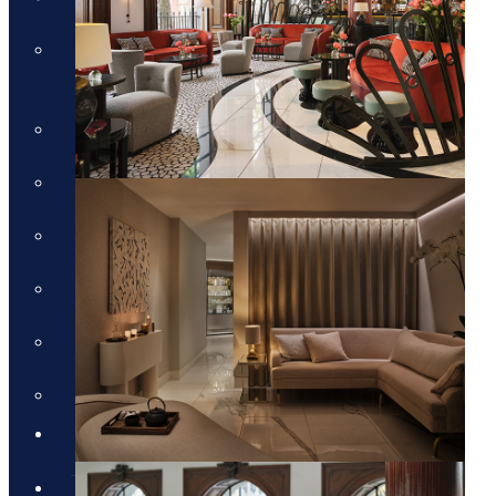
טיול טברנות באתונה עם אמנון
גופר
טירות ויין בגאורגיה
מונטנגרו - תרבות, טבע ויין
טיול מאורגן לדובאי - 5 ימים
טיול לסלוניקי וצפון יוון
טיול מאורגן לפלופונז
הטיול המקיף לסיציליה
בלוג