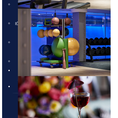
חבילות למלון Daios Cove
בכרתים
חבילות למלון Parklane Resort &
Spa
חבילות למלון Domes of
Elounda בכרתים
סקי יוקרתי
✦ חבילות מומלצות ✦
מלונות יוקרה
מלונות יוקרה
מלונות יוקרה