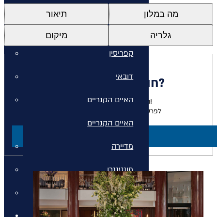
איי יוון
מה במלון
תיאור
איי יוון
גלריה
מיקום
קפריסין
דובאי
חולמים להתארח כאן?
האיים הקנריים
נשמח להגשים לכם את החלום!
לפרטים על חבילות למלון זה צרו קשר
האיים הקנריים
ליצירת קשר
מדיירה
מונטנגרו
סיישל
חבילות נופש