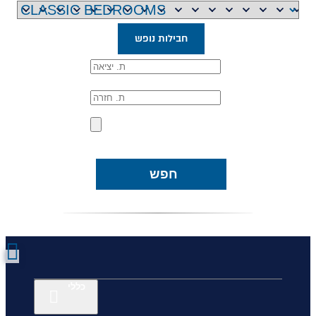
חבילות נופש
חפש
כללי