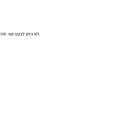
לא ניתן לבצע שני תהליכים מקבילים בשני חלונות. אנא סגרו את החלון בכדי להמשיך בתהליך.