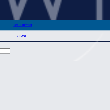
חבילות נופש
טיסות
חבילות נופש למלון היוקרה Domes of Elounda בכרת
 להתפעל משרידי תרבויות מרתקות, לחקור חופים מפוארים, נופי הרים מרשימים,
של האי. כרתים הינו יקום "קטן" שופע יופי ואוצרות שידרשו מספר ביקורים כדי לחוות ולחשוף הכל.