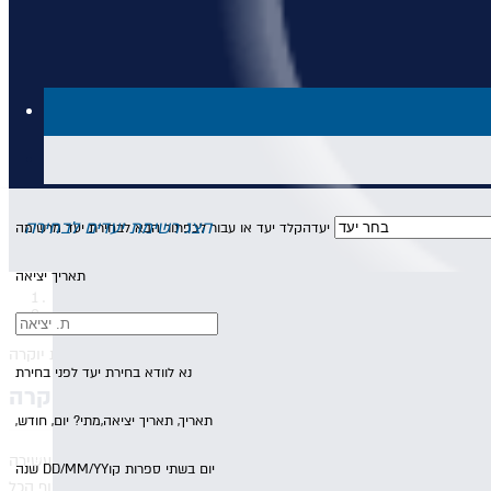
הצג רשימת יעדים לבחירה
יעד
הקלד יעד או עבור לכפתור הבא לבחירת יעד מרשימה
תאריך יציאה
עמוד הבית
חבילות-לדומס-אוף-אלונדה
חיפוש מלונות יוקרה
נא לוודא בחירת יעד לפני בחירת
ים
תאריך,
תאריך יציאה,
מתי? יום, חודש,
 עמקים פוריים וערוצים תלולים ולהפוך לחלק מהתרבות הגסטרונומית העשירה
יום בשתי ספרות קו
DD/MM/YY
שנה