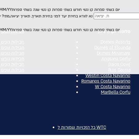
יום בשתי ספרות קו נטוי חודש בשתי ספרות קו נטוי שנה בשתי ספרות
/MM/YY
נא לוודא בחירת יעד לפני בחירת תאריך,
תאריך יציאה,
מתי? י
יום בשתי ספרות קו נטוי חודש בשתי ספרות קו נטוי שנה בשתי ספרות
/MM/YY
מלונות יוקרה ביוון
חבילות נופש
Domes Resorts
חבילות נופש 
Domes of Elounda
חבילות נופש 
Domes Miramare
חבילות נופש 
Angsana Corfu
חבילות נופש 
Daios Cove
חבילות נופש 
Ikos Dassia
חבילות נופש 
Westin Costa Navarino
Romanos Costa Navarino
W Costa Navarino
MarBella Corfu
כל הזכויות שמורות ל WTC