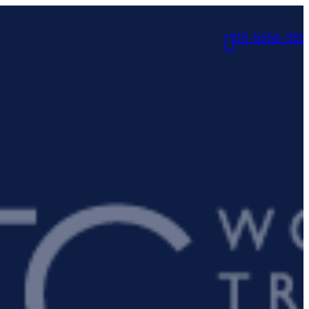
03-5656-351
יעדים
יעדים
אתונה
יוון היבשתית
איי יוון
קפריסין
דובאי
האיים הקנריים
מדיירה