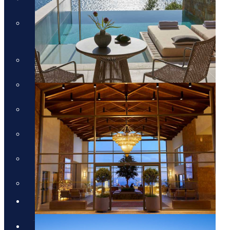
טיול טברנות באתונה עם אמנון
גופר
טירות ויין בגאורגיה
מונטנגרו - תרבות, טבע ויין
טיול מאורגן לדובאי - 5 ימים
טיול לסלוניקי וצפון יוון
טיול מאורגן לפלופונז
הטיול המקיף לסיציליה
בלוג