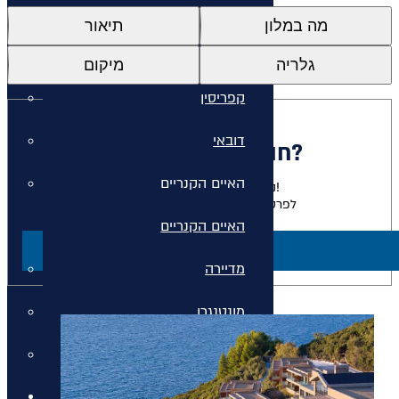
איי יוון
מה במלון
תיאור
איי יוון
גלריה
מיקום
קפריסין
דובאי
חולמים להתארח כאן?
האיים הקנריים
נשמח להגשים לכם את החלום!
לפרטים על חבילות למלון זה צרו קשר
האיים הקנריים
ליצירת קשר
מדיירה
מונטנגרו
סיישל
חבילות נופש