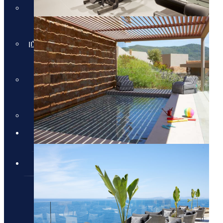
חבילות למלון Daios Cove
בכרתים
חבילות למלון Parklane Resort &
Spa
חבילות למלון Domes of
Elounda בכרתים
סקי יוקרתי
✦ חבילות מומלצות ✦
מלונות יוקרה
מלונות יוקרה
מלונות יוקרה