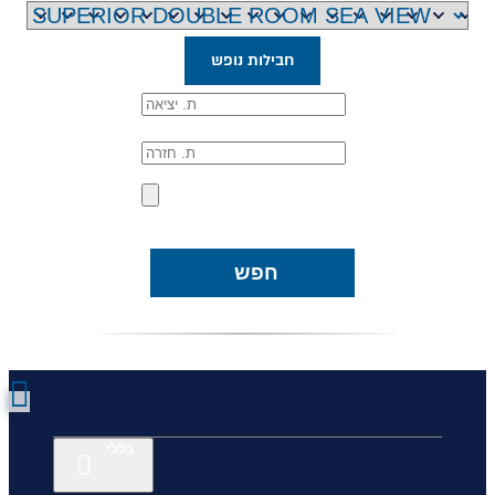
חבילות נופש
חפש
כללי