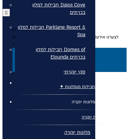
חבילות למלון Daios Cove
בכרתים
חבילות למלון Parklane Resort &
אירעה שגיאה
Spa
לצערנו אירעה שגיאה, אנא רענן את הדף או עבור לדף הבית
בכדי להמשיך
חבילות למלון Domes of
דף הבית
Elounda בכרתים
רענן
סקי יוקרתי
✦ חבילות מומלצות ✦
מלונות יוקרה
מלונות יוקרה
מלונות יוקרה