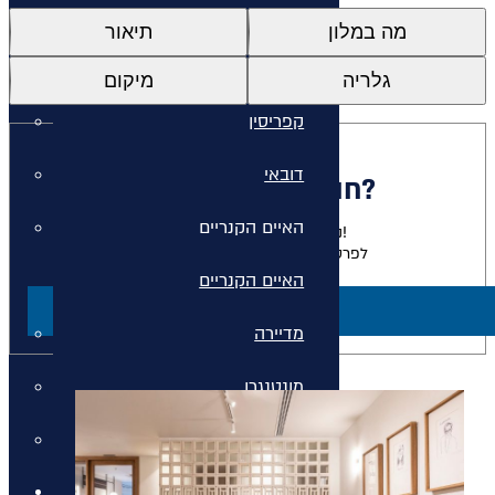
איי יוון
מה במלון
תיאור
איי יוון
גלריה
מיקום
קפריסין
דובאי
חולמים להתארח כאן?
האיים הקנריים
נשמח להגשים לכם את החלום!
לפרטים על חבילות למלון זה צרו קשר
האיים הקנריים
ליצירת קשר
מדיירה
מונטנגרו
סיישל
חבילות נופש