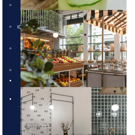
חבילות למלון Daios Cove
בכרתים
חבילות למלון Parklane Resort &
Spa
חבילות למלון Domes of
Elounda בכרתים
סקי יוקרתי
✦ חבילות מומלצות ✦
מלונות יוקרה
מלונות יוקרה
מלונות יוקרה