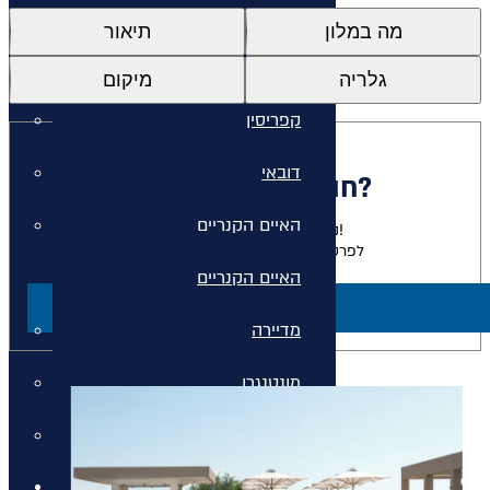
איי יוון
מה במלון
תיאור
איי יוון
גלריה
מיקום
קפריסין
דובאי
חולמים להתארח כאן?
האיים הקנריים
נשמח להגשים לכם את החלום!
לפרטים על חבילות למלון זה צרו קשר
האיים הקנריים
ליצירת קשר
מדיירה
מונטנגרו
סיישל
חבילות נופש