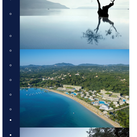
טיול טברנות באתונה עם אמנון
גופר
טירות ויין בגאורגיה
מונטנגרו - תרבות, טבע ויין
טיול מאורגן לדובאי - 5 ימים
טיול לסלוניקי וצפון יוון
טיול מאורגן לפלופונז
הטיול המקיף לסיציליה
בלוג