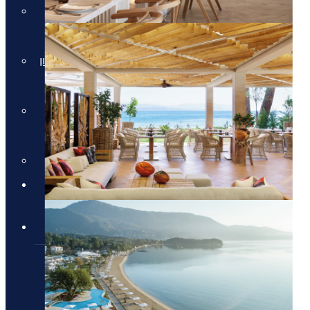
חבילות למלון Daios Cove
בכרתים
חבילות למלון Parklane Resort &
Spa
חבילות למלון Domes of
Elounda בכרתים
סקי יוקרתי
✦ חבילות מומלצות ✦
מלונות יוקרה
מלונות יוקרה
מלונות יוקרה