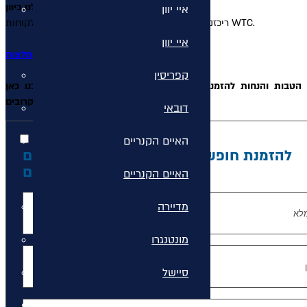
מחירים מיוחדים בבתי המלון המומלצים שלנו ביוון.
איי יוון
ריכזנו עבורכם חבילות נבחרות בתנאים מיוחדים ללקוחות WTC.
איי יוון
לחבילות המומלצות >>
קפריסין
הטבות והנחות להזמנה מוקדמת לעונת אביב–קיץ 2027 יתעדכנו כאן
בחודשים הקרובים.
דובאי
האיים הקנריים
להזמנת חופשת קיץ חלומית השאירו פרטים
עוד היום
האיים הקנריים
מדיירה
מונטנגרו
סיישל
חבילות נופש