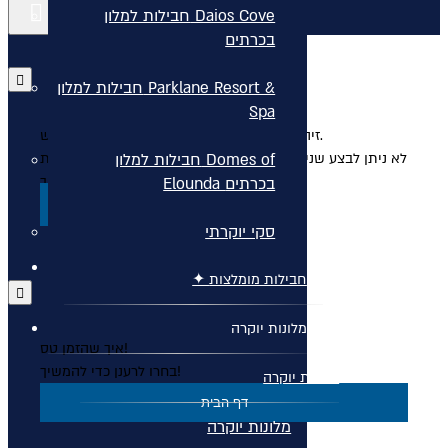
קישורים נוספים
חבילות למלון Daios Cove
בכרתים
חבילות למלון Parklane Resort &
Spa
זיהינו שהמשכתם את התהליך באתר בחלון חדש.
חבילות למלון Domes of
לא ניתן לבצע שני תהליכים מקבילים בשני חלונות. אנא סגרו את
החלון בכדי להמשיך בתהליך.
Elounda בכרתים
סגור
סקי יוקרתי
✦ חבילות מומלצות ✦
מלונות יוקרה
איך שהזמן טס!
בחרו לרענן כדי להמשיך!
מלונות יוקרה
דף הבית
מלונות יוקרה