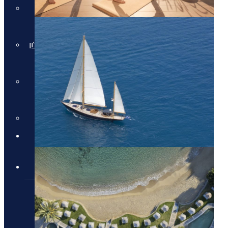
חבילות למלון Daios Cove
בכרתים
חבילות למלון Parklane Resort &
Spa
חבילות למלון Domes of
Elounda בכרתים
סקי יוקרתי
✦ חבילות מומלצות ✦
מלונות יוקרה
מלונות יוקרה
מלונות יוקרה