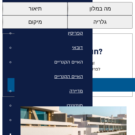
איי יוון
מה במלון
תיאור
איי יוון
גלריה
מיקום
קפריסין
דובאי
חולמים להתארח כאן?
האיים הקנריים
נשמח להגשים לכם את החלום!
לפרטים על חבילות למלון זה צרו קשר
האיים הקנריים
ליצירת קשר
מדיירה
מונטנגרו
סיישל
חבילות נופש