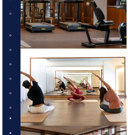
טיול טברנות באתונה עם אמנון
גופר
טירות ויין בגאורגיה
מונטנגרו - תרבות, טבע ויין
טיול מאורגן לדובאי - 5 ימים
טיול לסלוניקי וצפון יוון
טיול מאורגן לפלופונז
הטיול המקיף לסיציליה
בלוג