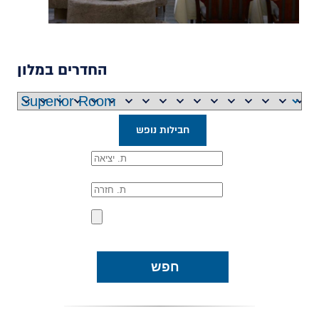
החדרים במלון
חבילות נופש
חפש