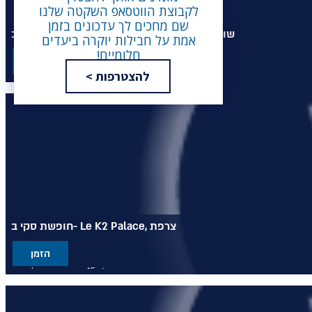
לקבוצת הווטסאפ השקטה שלנו
שם מחכים לך עדכונים בזמן
חופשת סקי ב- CERVO Mountain Resort, שוויץ
אמת על חבילות יוקרה ביעדים
חלומיים!
הזמן
להצטרפות >
מלון 5* יוקרתי בעיירה צרמט בשוויץ
מציע גישה ישירה למדרונות הסקי
מזמין את אורחיו להתחבר לטבע העוצמתי שסביבם
חופשת סקי ב- Le K2 Palace, צרפת
הזמן
מלון 5* יוקרתי, סקי אין/אאוט
מעוצב בהשראת האסתטיקה הטיבטית
ממוקם בקורשבל 1850