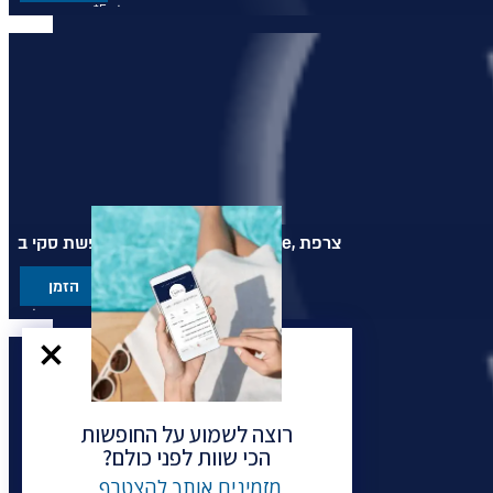
מלון 5* קסום ויוקרתי
מציע חוויית סקי in - סקי out
ממוקם לרגלי מסלולי הסקי במריבל
חופשת סקי ב- Pashmina Le Refuge, צרפת
הזמן
מלון 5* יוקרתי וחלומי
מציע גישה ישירה למדרונות הסקי
ממוקם בעיירה ואל טורנס בצרפת
רוצה לשמוע על החופשות
הכי שוות לפני כולם?
מזמינים אותך להצטרף