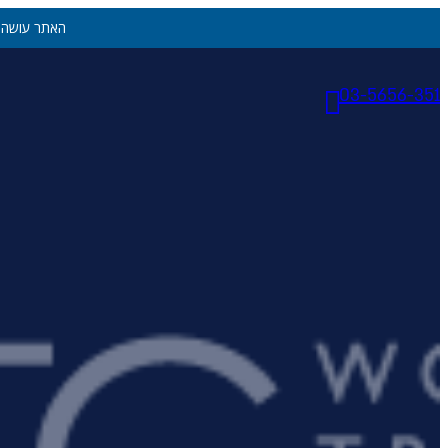
האתר עושה ש
03-5656-351
יעדים
יעדים
אתונה
יוון היבשתית
איי יוון
קפריסין
דובאי
האיים הקנריים