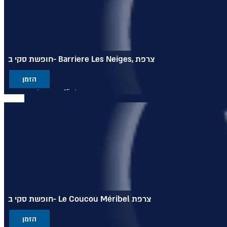
חופשת סקי ב- Barriere Les Neiges, צרפת
הזמן
מלון 5* בסגנון אלגנטי ויוקרתי
מציע גישה ישירה למסלולי הסקי
ממוקם בכפר קורשבל 1850
חופשת סקי ב- Le Coucou Méribel צרפת
הזמן