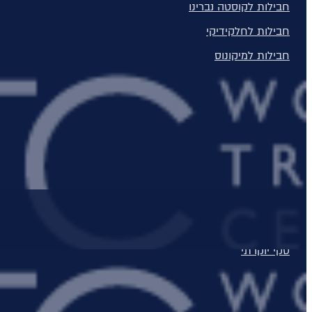
חבילות לקוסטה נברינו
חבילות לחלקידיקי
בספא, להתענג על ארוחה במסעדה מצויינת או לצאת לבילוי אפרה סקי אל תוך הלילה, קורשבל 1850, צרמט או דולומיטים, לא משנה באיזה יעד תבחרו, אנו נגשים לכם את חופשת הסקי החלומית והמושלמת שלכם.
חבילות למיקונוס
חבילות לסנטוריני
חבילות לרודוס
חבילות לפרבזה
חבילות למדיירה, פורטוגל והאיים האזוריים
חבילות למלון Daios Cove בכרתים
חבילות למלון Parklane Resort & Spa
חבילות למלון Domes of Elounda בכרתים
סקי יוקרתי
✦ חבילות מומלצות ✦
מלונות יוקרה
מלונות יוקרה