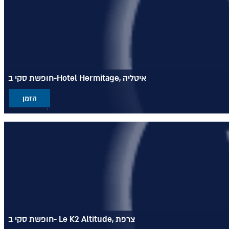
חופשת סקי ב-Hotel Hermitage, איטליה
הזמן
מלון יוקרתי ומפנק
בנוי בסגנון בקתת הרים חמימה ומזמינה
ממוקם בסמוך לאתר הסקי בריי-צ'רוויניה
חופשת סקי ב- Le K2 Altitude, צרפת