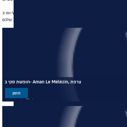
אנו ב-WTC מסדרים לכם את הפינוק וההתרגעות המושלמים בסוף כל יום על מדרונות הסקי, במלונות היוקרה הנפלאים שאנו מציעים במרכזי הסקי היוקרתיים של צרפת, איטליה ושווייץ. בין אם תחליטו להרפות את השרירים בטיפול
חופשת סקי ב- Aman Le Mélézin, צרפת
הזמן
מלון 5* אלגנטי ויוקרתי
מציע גישה לאזור הסקי שלושת העמקים
ממוקם בכפר קורשבל 1850