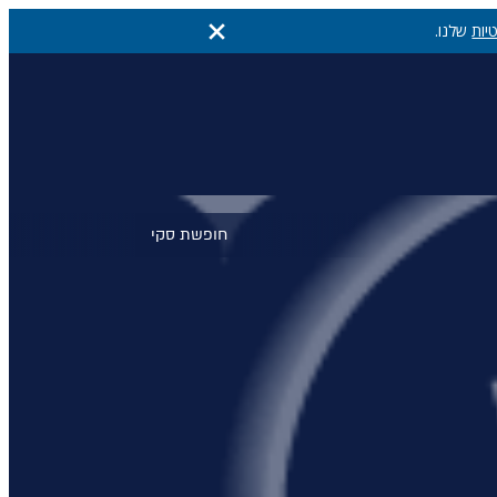
יות
שלנו.