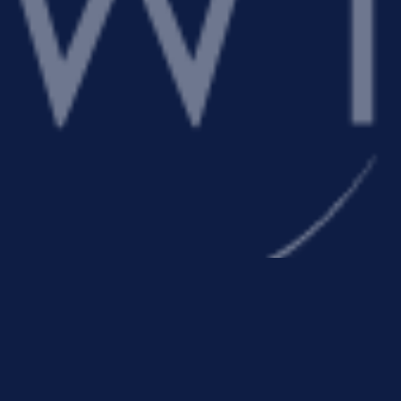
ית שממריצה את הגוף וממלאת אותו אדרנלין, גם עיירות ציוריות שמציעות ל
הזדמנות להתפנק במלון יוקרתי במיקום מעולה באחת מעיירות הסקי האופנתיות של אירופה, בסמוך או בלב אתרי הסקי המובילים בעולם.