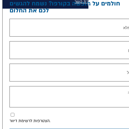
יצירת קשר
חולמים על חופשה בקורפו? נשמח להגשים
לכם את החלום
הצטרפות לרשימת דיוור.