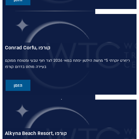
טיולים מאורגנים
טיולים מאורגנים
טיולים מאורגנים
Conrad Corfu, קורפו
טיולי תמריץ
ריזורט יוקרתי 5* מרשת הילטון
יפתח במאי 2026 לצד חוף טבעי ומטופח
ממוקם
שייט יוקרתי על נהר הריין
בעיירה מולוס בדרום קורפו
התענוגות של רומא וטוסקנה עם
הזמן
חיים קוזניץ
הכוכבים של יוון - סוכות
טיול בדרום איטליה וברומא עם
חיים קוזניץ
Alkyna Beach Resort, קורפו
טיול מאורגן לדולומיטים