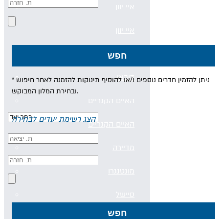
איי יוון
איי יוון
קפריסין
חפש
דובאי
* ניתן להזמין חדרים נוספים ו/או להוסיף תינוקות להזמנה לאחר חיפוש
ובחירת המלון המבוקש.
האיים הקנריים
הצג רשימת יעדים לבחירה
האיים הקנריים
מדיירה
מונטנגרו
סיישל
חפש
חבילות נופש