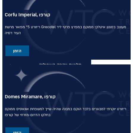
מלונות יוקרה בסיישל
Corfu Imperial, קורפו
מלונות יוקרה בסיישל
מעוצב בסגנון איטלקי
ממוקם במפרץ פרטי ליד
ריזורט 5* מפואר מרשת Grecotel
העיר דסיה
מלונות יוקרה בדובאי
מלונות יוקרה בדובאי
הזמן
מלונות יוקרה באיטליה
מלונות יוקרה באיטליה
מלונות יוקרה בלונדון
Domes Miramare, קורפו
מלונות יוקרה בלונדון
ריזורט יוקרתי למבוגרים בלבד
הוקם במבנה שהיה שייך למשפחת אונאסיס
ממוקם
בחלקו הדרום-מזרחי של קורפו
Domes Resorts
הזמן