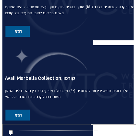
מלון יוקרה למבוגרים בלבד (+16)
מוקף בהרים ירוקים ונוף עוצר נשימה של הים
ממוקם
טיול טברנות באתונה עם אמנון
באיוס גורדיוס לחופו המערבי של קורפו
גופר
הזמן
טירות ויין בגאורגיה
מונטנגרו - תרבות, טבע ויין
טיול מאורגן לדובאי - 5 ימים
Avali Marbella Collection, קורפו
טיול לסלוניקי וצפון יוון
מלון בוטיק חדש, ידידותי למבוגרים (+6)
מעורסל במפרץ קטן בין ההרים לים
המלון
טיול מאורגן לפלופונז
ממוקם בחלקו הדרום-מזרחי של האי
הטיול המקיף לסיציליה
הזמן
בלוג