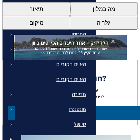
איי יוון
מה במלון
תיאור
איי יוון
גלריה
מיקום
קפריסין
חלקידיקי - אחד היעדים הכי יפים ביוון
דובאי
שזכה גם לתשומת לב מיוחדת בחדשות 13 לקראת
עונת הקיץ 25, לחצו לצפייה בכתבה >>
האיים הקנריים
חולמים להתארח כאן?
האיים הקנריים
נשמח להגשים לכם את החלום!
מדיירה
לפרטים על חבילות למלון זה צרו קשר
מונטנגרו
ליצירת קשר
סיישל
חבילות נופש