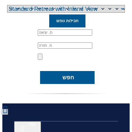
חבילות נופש
חפש
כללי