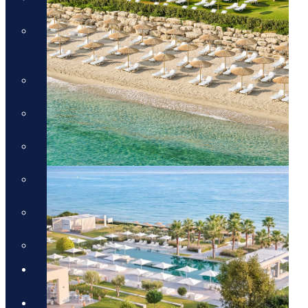
טיול טברנות באתונה עם אמנון
גופר
טירות ויין בגאורגיה
מונטנגרו - תרבות, טבע ויין
טיול מאורגן לדובאי - 5 ימים
טיול לסלוניקי וצפון יוון
טיול מאורגן לפלופונז
הטיול המקיף לסיציליה
בלוג