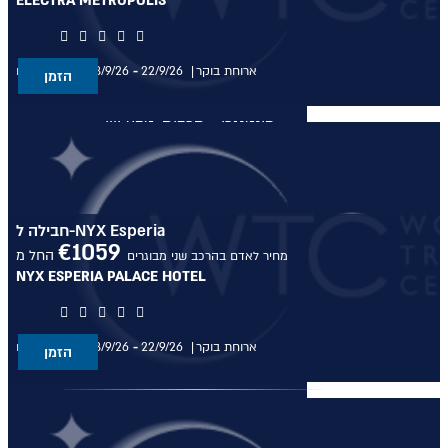
ELECTRA METROPOLIS
טיול טברנות באתונה עם אמנון
גופר
ארוחת בוקר
22/9/26
-
18/9/26
בין התאריכים,
טירות ויין בגאורגיה
הזמן
מונטנגרו - תרבות, טבע ויין
טיול מאורגן לדובאי - 5 ימים
טיול לסלוניקי וצפון יוון
חבילה ל-NYX Esperia
€
1059
החל מ
מחיר לאדם בהרכב שני מבוגרים
טיול מאורגן לפלופונז
NYX ESPERIA PALACE HOTEL
הטיול המקיף לסיציליה
ארוחת בוקר
22/9/26
-
18/9/26
בין התאריכים,
הזמן
בלוג
יצירת קשר