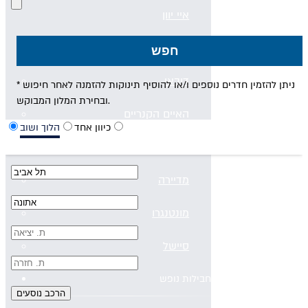
איי יוון
קפריסין
חפש
דובאי
* ניתן להזמין חדרים נוספים ו/או להוסיף תינוקות להזמנה לאחר חיפוש
ובחירת המלון המבוקש.
האיים הקנריים
כיוון אחד
הלוך ושוב
האיים הקנריים
מדיירה
מונטנגרו
סיישל
חבילות נופש