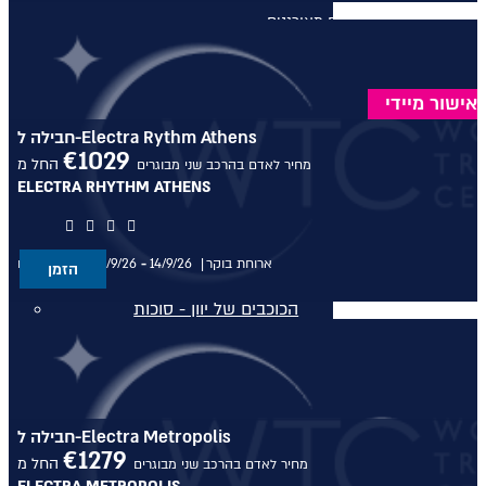
טיולים מאורגנים
טיולים מאורגנים
אישור מיידי
טיולי תמריץ
חבילה ל-Electra Rythm Athens
€
1029
החל מ
מחיר לאדם בהרכב שני מבוגרים
שייט יוקרתי על נהר הריין
ELECTRA RHYTHM ATHENS
התענוגות של רומא וטוסקנה עם
חיים קוזניץ
ארוחת בוקר
14/9/26
-
11/9/26
בין התאריכים,
הזמן
הכוכבים של יוון - סוכות
טיול בדרום איטליה וברומא עם
חיים קוזניץ
חבילה ל-Electra Metropolis
טיול מאורגן לדולומיטים
€
1279
החל מ
מחיר לאדם בהרכב שני מבוגרים