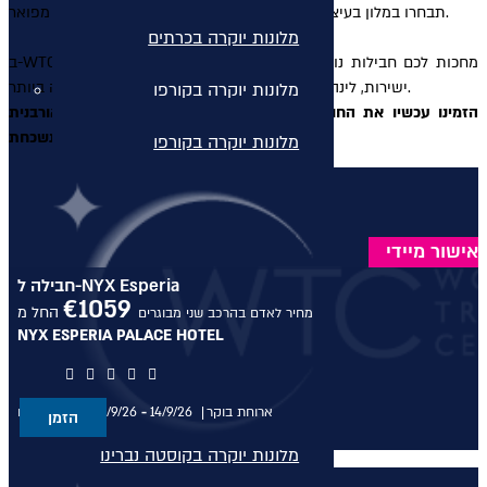
תבחרו במלון בעיצוב עכשווי ומוקפד או במלון עם אווירת ארמון מפואר.
מלונות יוקרה בכרתים
ב-WTC מחכות לכם חבילות נופש יוקרתיות לאתונה בחגים, כולל טיסות
ישירות, לינה במלונות נבחרים ושירות אישי ברמה הגבוהה ביותר.
מלונות יוקרה בקורפו
הזמינו עכשיו את החופשה לאתונה בחגי תשרי ותיהנו מחוויה אורבנית
בלתי נשכחת.
מלונות יוקרה בקורפו
מלונות יוקרה באתונה
מלונות יוקרה באתונה
אישור מיידי
חבילה ל-NYX Esperia
מלונות יוקרה בקפריסין
€
1059
החל מ
מחיר לאדם בהרכב שני מבוגרים
NYX ESPERIA PALACE HOTEL
מלונות יוקרה בקפריסין
מלונות יוקרה בקוסטה נברינו
ארוחת בוקר
14/9/26
-
11/9/26
בין התאריכים,
הזמן
מלונות יוקרה בקוסטה נברינו