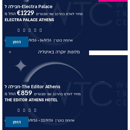
חבילה ל-Electra Palace
מלונות יוקרה בסיישל
€
1229
החל מ
מחיר לאדם בהרכב שני מבוגרים
ELECTRA PALACE ATHENS
מלונות יוקרה בדובאי
מלונות יוקרה בדובאי
ארוחת בוקר
14/9/26
-
11/9/26
בין התאריכים,
הזמן
מלונות יוקרה באיטליה
מלונות יוקרה באיטליה
מלונות יוקרה בלונדון
חבילה ל-The Editor Athens
€
859
מלונות יוקרה בלונדון
החל מ
מחיר לאדם בהרכב שני מבוגרים
THE EDITOR ATHENS HOTEL
Domes Resorts
ארוחת בוקר
22/9/26
-
18/9/26
בין התאריכים,
טיולים מאורגנים
הזמן