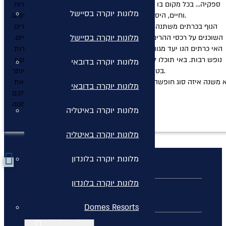
ספקיה… בכל מקום בו תבקרו, תגלו אלפי תמונות מהפנטות, מלאות רוח 
מלונות יוקרה בסיישל
וחיים, היסטוריה עשירה, עולם קולינרי מרתק ואנשים נעימים.

הנוף בכרתים משתנה ללא הרף - כפרים הטובלים בירק, מנזרים וכפרים 
מלונות יוקרה בסיישל
השוכנים על רכסי ההרים, בתי חווה ישנים מאבן וכמובן חופים אינסופיים. 
האי כרתים הנו יעד מגוון המציע חופי ים, כפרים ציוריים, מפרצים ועיירות 
נופש רבות. באי תוכלו ליהנות מהחופשה המושלמת, בשילוב בין חופשת 
מלונות יוקרה בדובאי
בטן גב לבין טיולי יום לאזורים מרוחקים ושקטים יותר.

לא משנה איזה סוג חופשה אתם מתכננים, חופשה בכרתים תוכל לספק את 
מלונות יוקרה בדובאי
כל המשאלות שלכם. 

רוצים לקרוא עוד? לחצו על הלינק מטה >
מלונות יוקרה באיטליה
חופשה בכרתים
מלונות יוקרה באיטליה
מלונות יוקרה בלונדון
מלונות יוקרה בלונדון
כללי
Domes Resorts
חבילות נופש