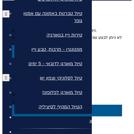
טיול טברנות באתונה עם אמנון
גופר
זיהינו שהמשכתם את התהליך באתר בחלון חדש.
טירות ויין בגאורגיה
לא ניתן לבצע שני תהליכים מקבילים בשני חלונות. אנא סגרו את
החלון בכדי להמשיך בתהליך.
מונטנגרו - תרבות, טבע ויין
סגור
טיול מאורגן לדובאי - 5 ימים
טיול לסלוניקי וצפון יוון
טיול מאורגן לפלופונז
איך שהזמן טס!
בחרו לרענן כדי להמשיך!
הטיול המקיף לסיציליה
דף הבית
בלוג