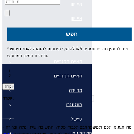
איי יוון
איי יוון
קפריסין
חפש
דובאי
* ניתן להזמין חדרים נוספים ו/או להוסיף תינוקות להזמנה לאחר חיפוש
ובחירת המלון המבוקש.
האיים הקנריים
עמוד הבית
האיים הקנריים
חבילות-פסח-לכרתים
חיפוש מלונות יוקרה
מדיירה
חיפוש מלונות יוקרה
מונטנגרו
חבילות לכרתים בפסח
סיישל
מה תעניקו לכם ולמשפחתכם לכבוד פסח? התשובה שלנו קלה וברורה -
חבילות נופש