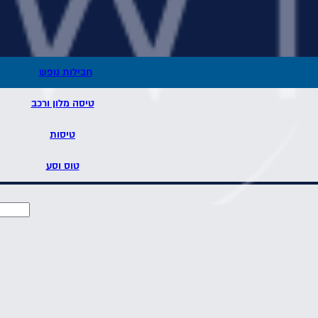
חבילות נופש
טיסה מלון ורכב
טיסות
טוס וסע
אין כמו חופשה אביבית מפנקת ליד הים! קפריסין, הנמצאת במרחק של פחות משעת טיסה מכאן, היא יעד מושלם לחופשה חלומית בפסח.