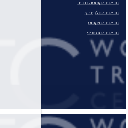
חבילות לקוסטה נברינו
האי מציע למבקרים בו חופשה מגוונת עם שילוב מושלם של חופים קסומים, חיי 
חבילות לחלקידיקי
חבילות למיקונוס
חבילות לסנטוריני
חבילות לרודוס
חבילות לפרבזה
חבילות למדיירה, פורטוגל והאיים האזוריים
חבילות למלון Daios Cove בכרתים
חבילות למלון Parklane Resort & Spa
חבילות למלון Domes of Elounda בכרתים
סקי יוקרתי
✦ חבילות מומלצות ✦
מלונות יוקרה
מלונות יוקרה