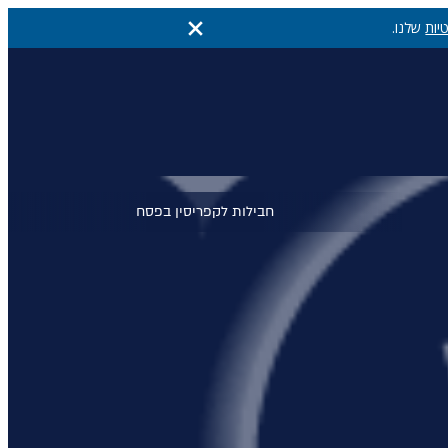
יות
שלנו.