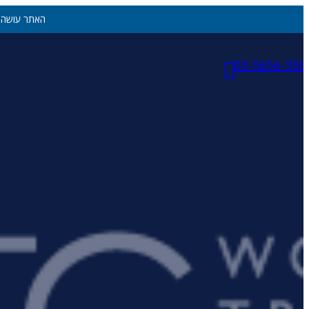
האתר עושה ש
03-5656-351
יעדים
יעדים
אתונה
יוון היבשתית
איי יוון
קפריסין
דובאי
האיים הקנריים