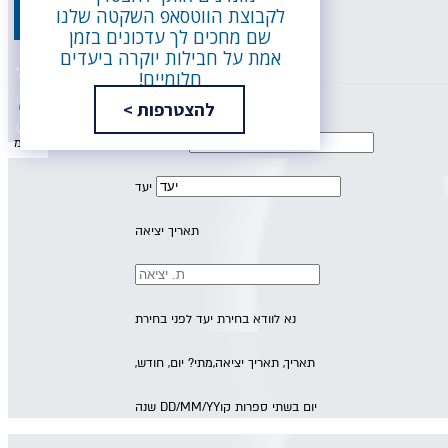
לקבוצת הווטסאפ השקטה שלנו
חפש
שם מחכים לך עדכונים בזמן
אמת על חבילות יוקרה ביעדים
חבילה ל- Colombia Beach Hotel בפסח
חלומיים!
€
1809
החל מ
מחיר לאדם בהרכב שני מבוגרים
להצטרפות >
כיוון אחד
הלוך ושוב
הזמן
COLOMBIA BEACH HOTEL PISSOURI
המראה מ
המראה מ
יעד
ארוחת בוקר
19/8/26
-
13/8/26
בין התאריכים,
תאריך יציאה
נא לוודא בחירת יעד לפני בחירת
תאריך,
תאריך יציאה,
מתי? יום, חודש,
יום בשתי ספרות קו
DD/MM/YY
שנה