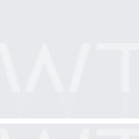
לילה תוססים, טברנות ואוכל מעולה, כפרים קטנים ואותנטיים, טבע עשיר ושרידי
במיוחד, עם בריכות פנימיות או חיצוניות, טיפולי ספא וחוויה קולינרית משובחת.
אנו ב- WTC מציעים לכם מבחר חבילות נופש במחירים אטרקטיביים לקפריסין בפסח.