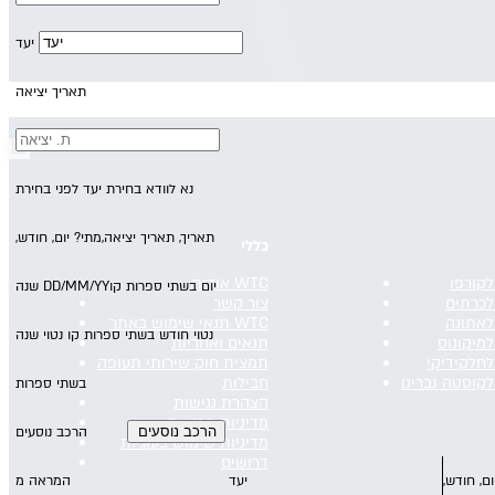
יעד
תאריך יציאה
נא לוודא בחירת יעד לפני בחירת
תאריך,
תאריך יציאה,
מתי? יום, חודש,
כללי
לקורפו
אודות WTC
יום בשתי ספרות קו
DD/MM/YY
שנה
לכרתים
צור קשר
לאתונה
תנאי שימוש באתר WTC
נטוי חודש בשתי ספרות קו נטוי שנה
למיקונוס
תנאים ואחריות
לחלקידיקי
תמצית חוק שירותי תעופה
לקוסטה נברינו
חבילות
בשתי ספרות
הצהרת נגישות
מדיניות פרטיות
הרכב נוסעים
מדיניות שימוש בעוגיות
דרושים
ום, חודש,
יעד
המראה מ